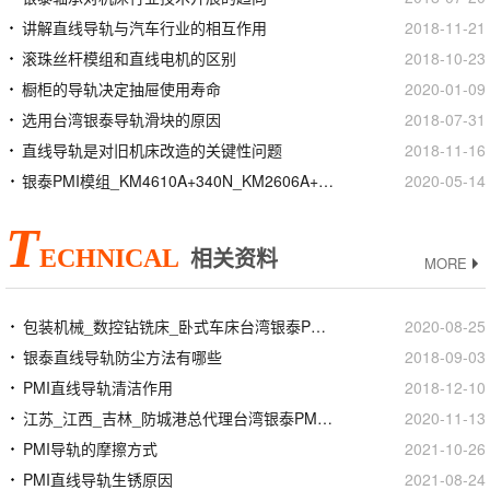
讲解直线导轨与汽车行业的相互作用
2018-11-21
滚珠丝杆模组和直线电机的区别
2018-10-23
橱柜的导轨决定抽屉使用寿命
2020-01-09
选用台湾银泰导轨滑块的原因
2018-07-31
直线导轨是对旧机床改造的关键性问题
2018-11-16
银泰PMI模组_KM4610A+340N_KM2606A+150N_价格批发生产厂家
2020-05-14
T
ECHNICAL
相关资料
MORE
包装机械_数控钻铣床_卧式车床台湾银泰PMI滚珠丝杆
2020-08-25
银泰直线导轨防尘方法有哪些
2018-09-03
PMI直线导轨清洁作用
2018-12-10
江苏_江西_吉林_防城港总代理台湾银泰PMI滚珠丝杆
2020-11-13
PMI导轨的摩擦方式
2021-10-26
PMI直线导轨生锈原因
2021-08-24