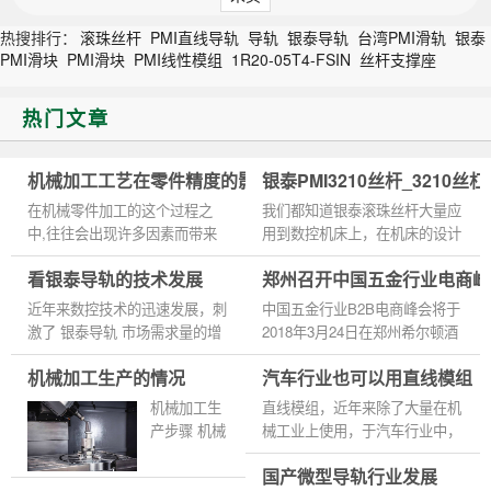
热搜排行：
滚珠丝杆
PMI直线导轨
导轨
银泰导轨
台湾PMI滑轨
银泰
PMI滑块
PMI滑块
PMI线性模组
1R20-05T4-FSIN
丝杆支撑座
热门文章
机械加工工艺在零件精度的影响
银泰PMI3210丝杆_3210丝
在机械零件加工的这个过程之
我们都知道银泰滚珠丝杆大量应
中,往往会出现许多因素而带来
用到数控机床上，在机床的设计
工件精度上的影响,在此之间,机
中它的主要作用是使伺服电机的
看银泰导轨的技术发展
郑州召开中国五金行业电商峰
械零件的加工精度是机械零件加
运转方式在旋转运动和直线运动
工质量的重要部分。 我们在进
之间做转换，令较小的转矩...
近年来数控技术的迅速发展，刺
中国五金行业B2B电商峰会将于
行...
激了 银泰导轨 市场需求量的增
2018年3月24日在郑州希尔顿酒
加，但同时对其的精度，运行速
店召开。本次峰会由郑州华南
机械加工生产的情况
汽车行业也可以用直线模组
度，行程以及可靠性等提出了更
城、京东共同承办。峰会以互联
严格的要求。 高精度、高速...
共融 新价值为主题，秉承实体
机械加工生
直线模组，近年来除了大量在机
+电商...
产步骤 机械
械工业上使用，于汽车行业中，
加工主要是
也逐渐见其身影，它的使用主要
国产微型导轨行业发展
精度控制,过
用于汽车的高速加工中心。 汽