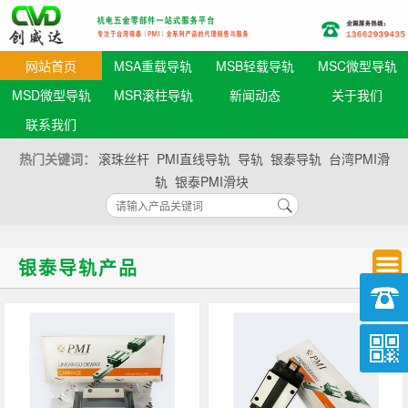
网站首页
MSA重载导轨
MSB轻载导轨
MSC微型导轨
MSD微型导轨
MSR滚柱导轨
新闻动态
关于我们
联系我们
热门关键词：
滚珠丝杆
PMI直线导轨
导轨
银泰导轨
台湾PMI滑
轨
银泰PMI滑块
银泰导轨产品