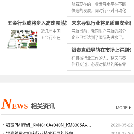
程控制在于
车行业与航空、船舶、机床等...
随着现在的工业发展水平在不断
关键过程控
快速的发展，同时行业对自动化
制;化工生产
的需求量也在不断加剧，国产微
过程是特殊
五金行业或将步入高速震荡期
未来导轨行业将是质量安全和
型导轨副作为高精度、运行稳定
过程的控制,
以及灵活性能好，因此被广...
近几年中国
导轨当前，我国生产导轨的部分
主要是对参
五金行业在
企业已经达到了国际先进水平。
数和不能直
规模和企业
尽管我国导轨行业的整体水平有
接测量的数
银泰直线导轨在市场上得到认
素质上都有
了很大程度的提高，但质量上仍
据进行验
了长足的进
然不够稳定比如跑、冒、滴...
在机械行业工作的人，整天与零
证，在...
步，出现了
件打交道，必须对机器的所有零
一批占据一
件都有透彻的了解，只要机器有
定市场份额
一点不正常的声音就一定会知道
和品牌影响
是哪个零件出了问题，机器...
力的龙头企
业。大部分
N
实力较弱的
EWS
相关资讯
五金产品中
MORE
小企业...
银泰PMI模组_KM4610A+940N_KM3305A+200N_价格批发生产厂家
2020-05-22
银泰轴承对机床行业技术开展的趋向
2018-07-20