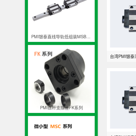
PMI银泰直线导轨低组装MSB系列
PMI丝杆支撑座FK系列