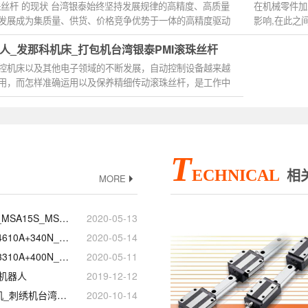
珠丝杆 的现状 台湾银泰始终坚持发展规律的高精度、高质量
在机械零件加
发展成为集质量、供货、价格竞争优势于一体的高精度驱动
影响,在此之
们在进行...
人_发那科机床_打包机台湾银泰PMI滚珠丝杆
控机床以及其他电子领域的不断发展，自动控制设备越来越
用，而怎样准确运用以及保养精细传动滚珠丝杆，是工作中
T
ECHNICAL
相
MORE
银泰PMI直线导轨_MSA15S_MSA25LE_现货定制加工
2020-05-13
银泰PMI模组_KM4610A+340N_KM2606A+150N_代理商正品官网
2020-05-14
银泰PMI模组_KM3310A+400N_KM2602A+200N_参数样本选型手册
2020-05-11
机器人
2019-12-12
钻孔机_型材切割机_刺绣机台湾银泰PMI直线模组滑台
2020-10-14