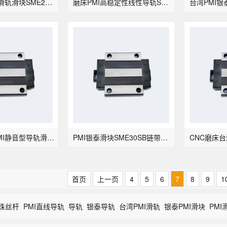
台湾PMI银泰滑轨滑块SME25SV-带钢珠链带型
磨床PMI高稳定性线性导轨SME30SB
单轴机器人PMI静音型导轨滑块SME45LSB
PMI银泰滑块SME30SB链带导轨
首页
上一页
4
5
6
7
8
9
1
珠丝杆
PMI直线导轨
导轨
银泰导轨
台湾PMI滑轨
银泰PMI滑块
PMI