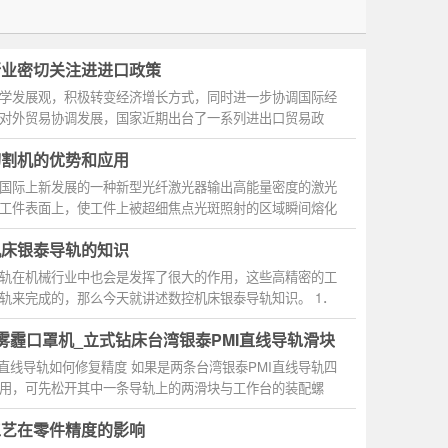
行业密切关注进进口政策
学发展观，积极转变经济增长方式，同时进一步协调国际经
对外贸易协调发展，国家近期出台了一系列进出口贸易政
切割机的优势和应用
国际上新发展的一种新型光纤激光器输出高能量密度的激光
工件表面上，使工件上被超细焦点光斑照射的区域瞬间熔化
机床银泰导轨的知识
轨在机械行业中也会是发挥了很大的作用，这些高精密的工
轨来完成的，那么今天就讲述数控机床银泰导轨知识。 1．
雾霾口罩机_立式钻床台湾银泰PMI直线导轨滑块
I直线导轨如何修复精度 如果是两条台湾银泰PMI直线导轨四
用，可先松开其中一条导轨上的两滑块与工作台的装配螺
...
工艺在零件精度的影响