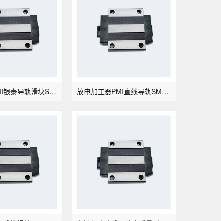
搬运机械PMI银泰导轨滑块SME25SB
放电加工器PMI直线导轨SME25LSB