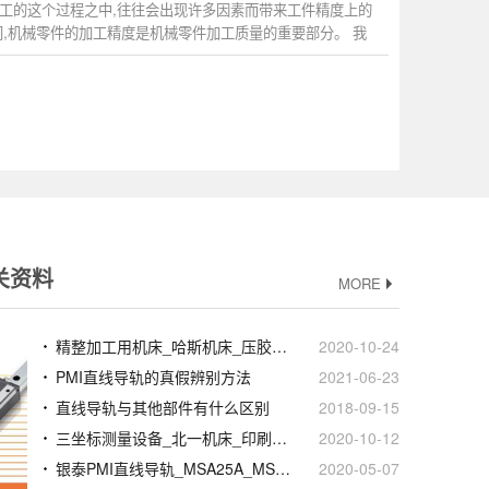
工的这个过程之中,往往会出现许多因素而带来工件精度上的
间,机械零件的加工精度是机械零件加工质量的重要部分。 我
关资料
MORE
精整加工用机床_哈斯机床_压胶机台湾银泰PMI直线模组滑台
2020-10-24
PMI直线导轨的真假辨别方法
2021-06-23
直线导轨与其他部件有什么区别
2018-09-15
三坐标测量设备_北一机床_印刷机台湾银泰PMI滚珠丝杆
2020-10-12
银泰PMI直线导轨_MSA25A_MSC15LM_规格尺寸型号
2020-05-07