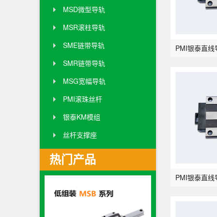
MSD微型导轨
MSR滚柱导轨
SME链带导轨
SMR链带导轨
MSG宽幅导轨
PMI滚珠丝杆
银泰KM模组
丝杆支撑座
热门产品