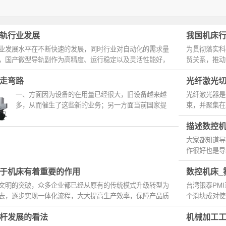
轨行业发展
我国机床
业发展水平在不断快速的发展，同时行业对自动化的需求量
为贯彻落实科
，国产微型导轨副作为高精度、运行稳定以及灵活性能好，
贸关系，推动
策，如加工...
走弯路
光纤激光
一、方面因为设备的在用量已经很大，旧设备越来越
光纤激光器是
多，从而催生了这些新的业务；另一方面当前国家提
束，并聚集在
倡和支持资源节约，绿色环保，也推动了新业务的...
和气化，...
描述数控
大家都知道导
作很好也是导
对银泰导...
于机床有着重要的作用
数控机床_
文明的突破，众多企业都已经从原有的传统模式升级转型为
台湾银泰PM
去，逐步实现一体化流程，大大提高生产效率，保障产品质
个滑块成对使
钉。用手从导轨
杆发展的看法
机械加工