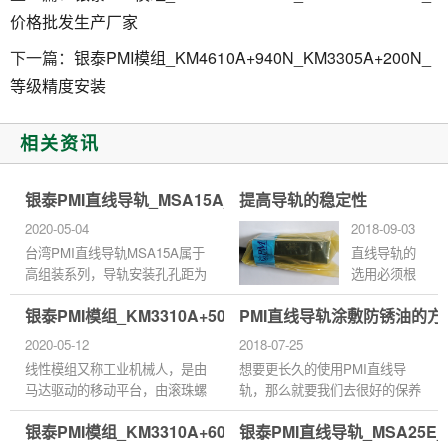
价格批发生产厂家
下一篇：
银泰PMI模组_KM4610A+940N_KM3305A+200N_
等级精度安装
相关资讯
银泰PMI直线导轨_MSA15A_MSC12LM_规格尺寸型号
提高导轨的稳定性
2020-05-04
2018-09-03
台湾PMI直线导轨MSA15A属于
直线导轨的
高组装系列，导轨安装孔孔距为
选用必须根
60，滑块安装孔为38*30，摩擦
据负载能
银泰PMI模组_KM3310A+500N_KM2602A+250N_等级精
PMI直线导轨涂敷防锈油的方
系数特别小，尤其静摩擦力与动
力、使用条
摩擦力的差距很小，即使在微量
件和预期寿
2020-05-12
2018-07-25
进给时...
命选用。但
线性模组又称工业机械人，是由
想要更长久的使用PMI直线导
由于直线导
马达驱动的移动平台，由滚珠螺
轨，那么就要我们去很好的保养
轨的品牌特
杆和U型线性滑轨导引构成，其
和维护，首先保养PMI直线导轨
别的多，在
银泰PMI模组_KM3310A+600N_KM2602A+300N_等级精
银泰PMI直线导轨_MSA25E
滑座同时为滚珠螺杆的驱动螺帽
最直接的方法就是涂敷防锈油，
选择方面出