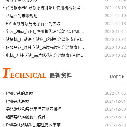
台湾银泰PMI导轨系统能够让使用机械获得什么样的工作效率？
2021-06-19
制造业的未来规划
2021-04-19
PMI直线导轨与电子行业的关联
2021-04-16
宁波_湖南_辽阳_漳州总代理台湾银泰PMI线性滑轨滑块
2020-11-04
钻探机_自动进刀钻床_珍珠机台湾银泰PMI直线模组滑台
2020-10-22
伺服马达_圆柱立钻_珠片亮片机台湾银泰PMI直线模组滑台
2020-10-22
电机_方柱立钻_晶片绣花机台湾银泰PMI直线模组滑台
2020-10-22
T
ECHNICAL
最新资料
MORE
PMI导轨的寿命
2022-01-05
PMI导轨寿命
2021-12-31
导轨滑块和导轨型号可以互换吗
2021-12-30
银泰导轨的维修与保养
2021-12-29
PMI导轨组装时需要注意的事项
2021-12-28