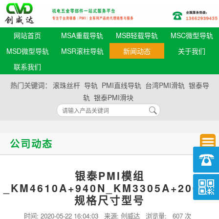
网站首页
MSA重载导轨
MSB轻载导轨
MSC微型导轨
MSD微型导轨
MSR滚柱导轨
新闻动态
关于我们
联系我们
热门关键词：
滚珠丝杆
导轨
PMI直线导轨
台湾PMI滑轨
银泰导
轨
银泰PMI滑块
公司动态
银泰PMI模组
_KM4610A+940N_KM3305A+200N_
规格尺寸型号
时间:
2020-05-22 16:04:03
来源: 创威达 浏览量:
607 次