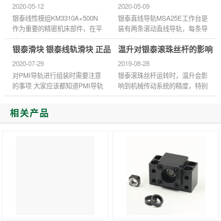
及线性滑轨的导引滑块。线性...
怎样正确的去涂敷防锈油呢？
2020-05-12
2020-05-09
现困惑者居
PM...
多，所以在
银泰线性模组KM3310A+500N
银泰直线导轨MSA25E工作台是
此我们也是
作为重要的精密机床部件，在平
装有两条滚动直线导轨，每条导
针对于一...
时使用过程中，需要正确的操作
轨上有两个滑块，以保证移动的
银泰滑块 银泰线轨滑块 正品厂家代理商官网
温升对银泰滚珠丝杆的影响
才能防止一些非正常的磨损，才
稳定性。校直的两个目标：一．
能确保模组的速度、精度及使用
基准导轨达的直线度误差达在
2020-07-29
2019-08-28
寿命...
到...
对PMI导轨进行组装时需要注意
银泰滚珠丝杆运转时，温升会影
的事项 大家应该都知道PMI导轨
响到机械传动系统的精度，特别
其实属于比较高质量的产品，因
是高速且高精度的机械。 以下
为其设计比较合理且操作简单，
是影响滚珠丝杆温升的因素：
相关产品
但是在运用的过程中还是难免
温升的因素基本是这两种 (1)...
会...