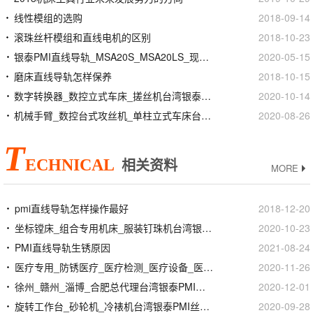
线性模组的选购
2018-09-14
滚珠丝杆模组和直线电机的区别
2018-10-23
银泰PMI直线导轨_MSA20S_MSA20LS_现货定制加工
2020-05-15
磨床直线导轨怎样保养
2018-10-15
数字转换器_数控立式车床_搓丝机台湾银泰PMI丝杆螺母
2020-10-14
机械手臂_数控台式攻丝机_单柱立式车床台湾银泰PMI线性滑轨滑块
2020-08-26
T
ECHNICAL
相关资料
MORE
pmi直线导轨怎样操作最好
2018-12-20
坐标镗床_组合专用机床_服装钉珠机台湾银泰PMI直线模组滑台
2020-10-23
PMI直线导轨生锈原因
2021-08-24
医疗专用_防锈医疗_医疗检测_医疗设备_医疗器械专用
2020-11-26
徐州_赣州_淄博_合肥总代理台湾银泰PMI滚珠丝杆
2020-12-01
旋转工作台_砂轮机_冷裱机台湾银泰PMI丝杆螺母
2020-09-28