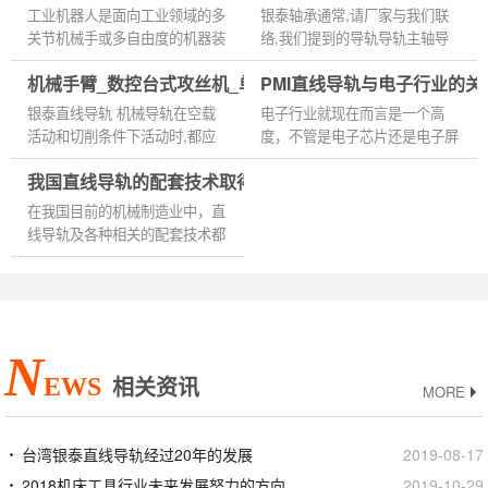
上增长，去
历为特征的新产业工人，与机...
工业机器人是面向工业领域的多
银泰轴承通常,请厂家与我们联
年的销售趋
关节机械手或多自由度的机器装
络,我们提到的导轨导轨主轴导
势是壮观
置，它能自动执行工作，是靠自
轨、机床指滚珠螺杆导轨。 开
的。那是什
机械手臂_数控台式攻丝机_单柱立式车床台湾银泰PMI线性
PMI直线导轨与电子行业的关
身动力和控制能力来实现各种功
展的数控技术,复合、高速度、
么使得银泰
能的一种机器。从这两个定...
智能、精细、导轨已成为机床行
银泰直线导轨 机械导轨在空载
电子行业就现在而言是一个高
有如此高...
业...
活动和切削条件下活动时,都应
度，不管是电子芯片还是电子屏
具有满足的导向精度,保证导轨
幕或者电子集成器，都是我们耳
我国直线导轨的配套技术取得很大进步
活动的精确度,这是保证导轨使
熟能详却不知道所作之用。其实
命质量的条件。影响导向精度的
我们自动化行业也对电子行业...
在我国目前的机械制造业中，直
首...
线导轨及各种相关的配套技术都
取得了很大的进步。越来越多的
企业选择直线导轨或相关设备来
提高生产能力和产品竞争力...
N
EWS
相关资讯
MORE
台湾银泰直线导轨经过20年的发展
2019-08-17
2018机床工具行业未来发展努力的方向
2019-10-29