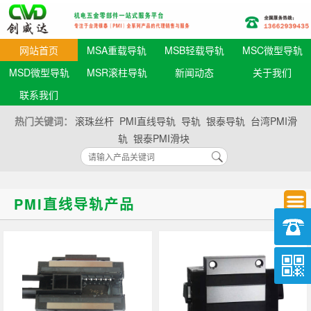
网站首页
MSA重载导轨
MSB轻载导轨
MSC微型导轨
MSD微型导轨
MSR滚柱导轨
新闻动态
关于我们
联系我们
热门关键词：
滚珠丝杆
PMI直线导轨
导轨
银泰导轨
台湾PMI滑
轨
银泰PMI滑块
PMI直线导轨产品