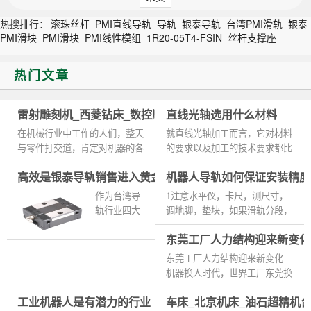
热搜排行：
滚珠丝杆
PMI直线导轨
导轨
银泰导轨
台湾PMI滑轨
银泰
PMI滑块
PMI滑块
PMI线性模组
1R20-05T4-FSIN
丝杆支撑座
热门文章
雷射雕刻机_西菱钻床_数控顺序绗磨机台湾ABBA直线导轨
直线光轴选用什么材料
在机械行业中工作的人们，整天
就直线光轴加工而言，它对材料
与零件打交道，肯定对机器的各
的要求以及加工的技术要求都比
个部件都有着透彻的理解，只要
较高。正因为如此，它将对线性
高效是银泰导轨销售进入黄金期
机器人导轨如何保证安装精度
是机器发出一点异常的声音肯定
光轴的质量及其使用寿命产生更
就会知道是哪一个部件出现...
直接的影响。正是由于这一...
作为台湾导
1注意水平仪，卡尺，测尺寸，
轨行业四大
调地脚，垫块，如果滑轨分段，
品牌之一的
滑轨接口的加工，用激光准直仪
东莞工厂人力结构迎来新变化
的银泰导轨
测量直线度 2主要看机加工精度
从去年至今
保证。这个跟你的运动速度，...
东莞工厂人力结构迎来新变化
年这段时间
机器换人时代，世界工厂东莞换
内，销售额
上的是拥有国际职业资格认证的
呈斜坡线向
工业机器人是有潜力的行业
车床_北京机床_油石超精机台
大学生蓝白领。以高技能、高学